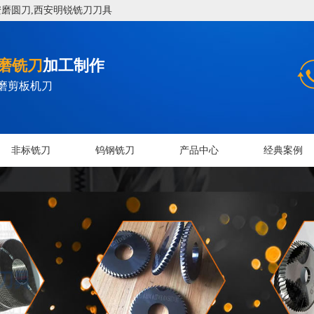
磨圆刀,西安明锐铣刀刀具
磨铣刀
加工制作
磨剪板机刀
非标铣刀
钨钢铣刀
产品中心
经典案例