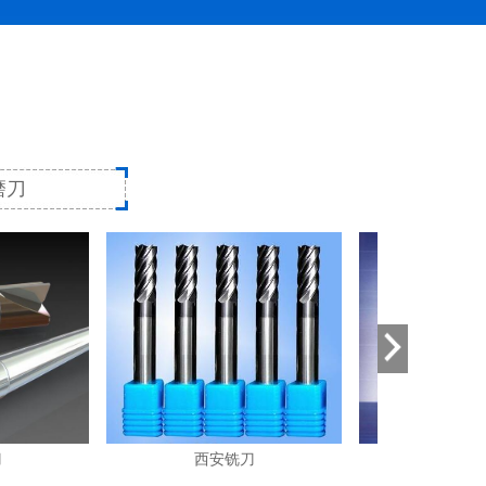
磨刀
以车代磨工艺与华菱立方氮
所谓的以车代磨就是指用车削代替磨削作为淬硬钢的最
终加工或精加工工艺;以车代磨由来已久，但机床设备、工
装夹具...
西安铣刀
西安铣刀
陕西印发《通知》有序推动