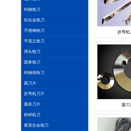
钨钢铣刀
铝合金铣刀
不锈钢铣刀
折弯机
平底立铣刀
球头铣刀
圆鼻铣刀
钨钢倒角刀
圆刀片
折弯机刀片
圆具刀片
圆刀
粉碎机刀
硬质合金铣刀