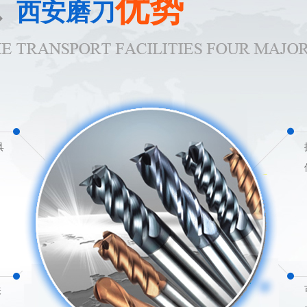
优势
西安磨刀
具
关