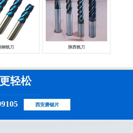
钨钢铣刀
陕西铣刀
更轻松
99105
西安磨锯片