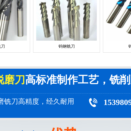
铣刀
钨钢铣刀
锐磨刀
高标准制作工艺，铣削
磨铣刀高精度，经久耐用
153980