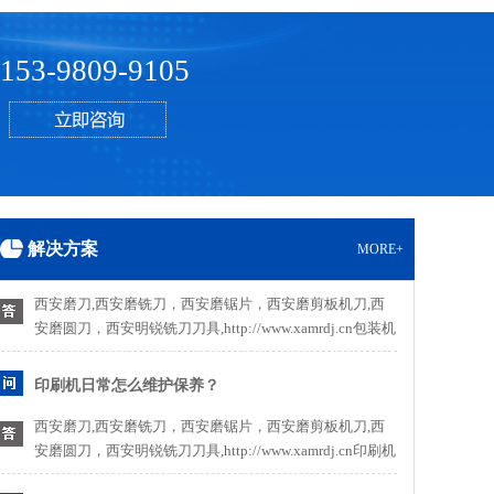
西安新闻网-西安日报讯（西安报业全媒体记者 朱雪娇）
为有序推动保障性安居工程项目开复工，日前，省住建厅
153-9809-9105
印发《关于做好保障性安居工程《通知》指出，各地住建
部门要发挥牵头部门的作用，制定针对保障性安居工程...
《纽约时报》这篇文章，让
近两周前，我坐飞机从北京到伦敦，我知道该怎么做：下
飞机直接自我隔离。我之前住在中国。自1月下旬以来，
中国采取了雷厉风行的封锁措施。这清楚地表明，所有居
民，甚至是武汉之外的居民，都处于一场全球健康危机
西安明锐刀具有限公司教你
之...
解决方案
MORE+
西安磨刀,西安磨铣刀，西安磨锯片，西安磨剪板机刀,西
安磨圆刀，西安明锐铣刀刀具,http://www.xamrdj.cn包装机
刀片产业获得更大的发展市场，需要提高产品销售后，围
绕着产品使用过程中的各种...
印刷机日常怎么维护保养？
西安磨刀,西安磨铣刀，西安磨锯片，西安磨剪板机刀,西
安磨圆刀，西安明锐铣刀刀具,http://www.xamrdj.cn印刷机
的静态保养是指机器处于静态状态下对机器进行的保
养。...
选购数控机床的原则和应注