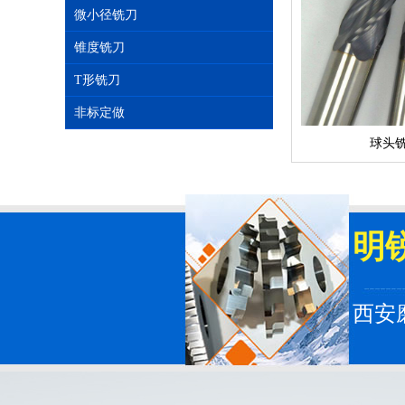
微小径铣刀
锥度铣刀
T形铣刀
非标定做
球头
明
西安