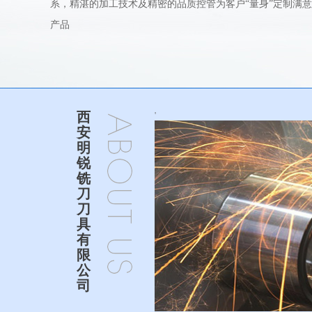
系，精湛的加工技术及精密的品质控管为客户“量身”定制满意
产品
西
'
安
明
锐
铣
刀
刀
具
有
限
公
司