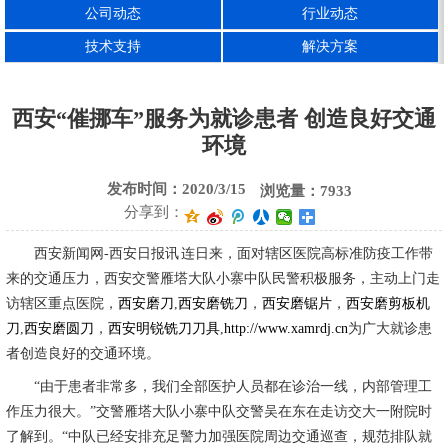
公司动态
行业动态
西安精密磨刀
技术支持
解决方案
西安“催挪车”服务为就诊患者 创造良好交通
环境
发布时间：2020/3/15
浏览量：7933
分享到：
西安新闻网-西安日报讯 连日来，面对辖区医院高标准防疫工作带
来的交通压力，西安交警雁塔大队小寨中队民警积极服务，主动上门走
访辖区重点医院，
西安磨刀
,
西安磨铣刀
，
西安磨锯片
，
西安磨剪板机
刀
,
西安磨圆刀
，
西安明锐铣刀刀具
,
http://www.xamrdj.cn
为广大就诊患
者创造良好的交通环境。
“由于患者非常多，我们全部医护人员都在诊治一线，内部管理工
作压力很大。”交警雁塔大队小寨中队交警吴在东在走访交大一附院时
了解到。“中队已经安排充足警力加强医院周边交通巡查，规范排队就