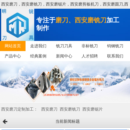
西安磨刀，西安磨铣刀，西安磨锯片，西安磨剪板机刀，西安磨圆刀,西
安明锐铣刀刀具
专注于
磨刀、西安磨铣刀
加工
制作
网站首页
走进我们
铣刀刀具
非标铣刀
钨钢铣刀
产品中心
经典案例
新闻中心
人才招聘
联系我们
西安磨刀定制加工：
西安磨刀
西安磨铣刀
西安磨锯片
当前新闻标题
西安磨剪板机刀
西安磨圆刀
西安铣刀
西安合金铣刀
西安铣刀片