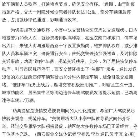
诊车辆和人员秩序，打通堵点节点，确保安全有序。”近期，由于防疫
措施严格，交大一附院外候诊患者排队长达1公里，部分车辆随意停
放，占用就诊绿色通道，影响通行效率。
为切实规范交通秩序，小寨中队交警结合医院周边交通现状，日均
增投警力20余人次，就诊患者排队高峰期，在医院南门和东门、停车场
出入口、朱雀大街与雁塔西路十字设置执勤岗，维护排队秩序，减少排
队人员和车辆冲突，确保通行安全；依托交警铁骑加强巡查，及时排除
交通事故，劝离“蹭停”车辆，规范交通秩序。 此外，为了尽快恢复停车
秩序，引导市民规范停车，西安交警还推出了“催挪车”服务，通过发送
短信的方式提醒违停车辆驾驶员10分钟内挪走车辆，避免引发交通拥
堵。“催挪车”服务上线后，雁塔交警积极应用推广，对辖区主次干道、
城市功能区、居民集中区等周边违停车辆驾驶员发送提示短信，已劝离
违停车辆2.7万辆。
“劝离提醒是疫情交通恢复期间的人性化措施，希望广大驾驶员尽
快转变观念，规范停车。”交警雁塔大队小寨中队教导员贺向伟介绍
道。经过交警雁塔大队积极督促，辖区绝大多数停车场已正常经营，停
车位基本充足。（西安报业全媒体记者 李福民 李欣 通讯员 李真 文/图）